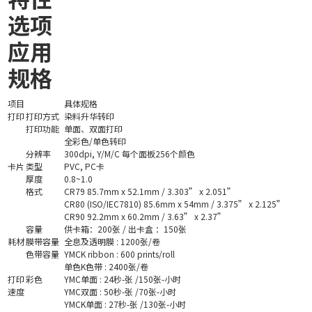
选项
应用
规格
项目
具体规格
打印
打印方式
染料升华转印
打印功能
单面、双面打印
全彩色/单色转印
分辨率
300dpi, Y/M/C 每个面板256个颜色
卡片
类型
PVC, PC卡
厚度
0.8~1.0
格式
CR79 85.7mm x 52.1mm / 3.303” x 2.051”
CR80 (ISO/IEC7810) 85.6mm x 54mm / 3.375” x 2.125”
CR90 92.2mm x 60.2mm / 3.63” x 2.37”
容量
供卡箱：200张 / 出卡盒 ：150张
耗材
膜带容量
全息及透明膜 : 1200张/卷
色带容量
YMCK ribbon : 600 prints/roll
单色K色带 : 2400张/卷
打印
彩色
YMC单面 : 24秒-张 /150张-小时
速度
YMC双面 : 50秒-张 /70张-小时
YMCK单面 : 27秒-张 /130张-小时