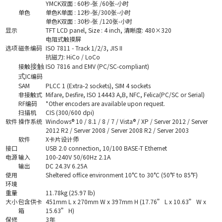
YMCK双面 : 60秒-张 /60张-小时
单色
单色K单面 : 12秒-张/300张-小时
单色K双面 : 30秒-张 /120张-小时
显示
TFT LCD panel, Size : 4 inch, 清晰度: 480×320
电阻式触摸屏
选项
磁条编码
ISO 7811 - Track 1/2/3, JIS II
抗磁力: HiCo / LoCo
接触
ISO 7816 and EMV (PC/SC-compliant)
接触
IC编码
式
SAM
PLCC 1 (Extra-2 sockets), SIM 4 sockets
非接触式
Mifare, Desfire, ISO 14443 A,B, NFC, Felica(PC/SC or Serial)
RF编码
*Other encoders are available upon request.
扫描机
CIS (300/600 dpi)
软件
操作系统
Windows® 10 / 8.1 / 8 / 7 / Vista® / XP / Server 2012 / Server
2012 R2 / Server 2008 / Server 2008 R2 / Server 2003
软件
X卡片设计师
接口
USB 2.0 connection, 10/100 BASE-T Ethernet
电源
输入
100-240V 50/60Hz 2.1A
输出
DC 24.3V 6.25A
使用
Sheltered office environment 10°C to 30°C (50°F to 85°F)
环境
重量
11.78kg (25.97 lb)
大小
包含供卡
451mm L x 270mm W x 397mm H (17.76” L x 10.63” W x
箱
15.63” H)
保修
3年