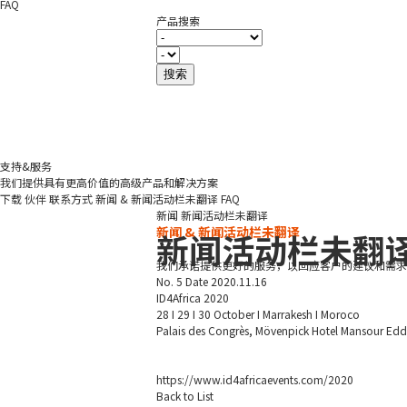
FAQ
产品搜索
支持&服务
我们提供具有更高价值的高级产品和解决方案
下载
伙伴
联系方式
新闻 & 新闻活动栏未翻译
FAQ
新闻
新闻活动栏未翻译
新闻 & 新闻活动栏未翻译
新闻活动栏未翻
我们承诺提供更好的服务，以回应客户的建议和需求
No.
5
Date
2020.11.16
ID4Africa 2020
28 I 29 I 30 October I Marrakesh I Moroco
Palais des Congrès, Mövenpick Hotel Mansour Ed
https://www.id4africaevents.com/2020
Back to List