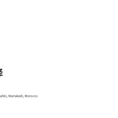
译
dahbi, Marrakesh, Morocco